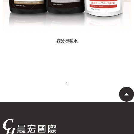
速波燙藥水
1