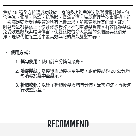
集結 15 種全方位護髮功效於一身的多功能免沖洗修護噴霧髮膜
。包
含保濕、修護、防護、抗毛躁、增添光澤、易於梳理等多重優勢，能
一次滿足乾燥受損髮質的所有保養需求。噴霧質地極其細緻，能均勻
附著於每根髮絲上，快速滲透吸收，不加重頭髮負擔。有效保護髮絲
免受吹風熱能與環境傷害，使髮絲恢復令人驚豔的柔順感與絲滑光
澤，是現代忙碌生活中最高效無瑕的萬能護髮神器。
使用方式
：
搖勻使用
：使用前充分搖勻瓶身。
噴灑髮絲
：洗髮後將頭髮抹至半乾，距離髮絲約 20 公分均
勻噴灑於髮中至髮尾。
梳順吹乾
：以梳子梳順使髮膜均勻分佈，無需沖洗，直接進
行吹整造型。
RECOMMEND