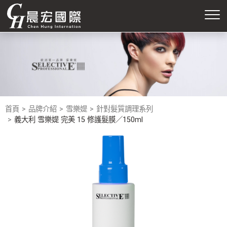
首頁
品牌介紹
雪樂媞
針對髮質調理系列
義大利 雪樂媞 完美 15 修護髮膜／150ml