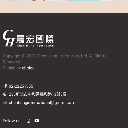
Copyright © 2021 Chen Hung Internation, Ltd. All Rights
Reserved.
Design by
choice
02-22251355
235新北市中和區橋和路13號3樓
chenhunginternational@gmail.com
Follow us