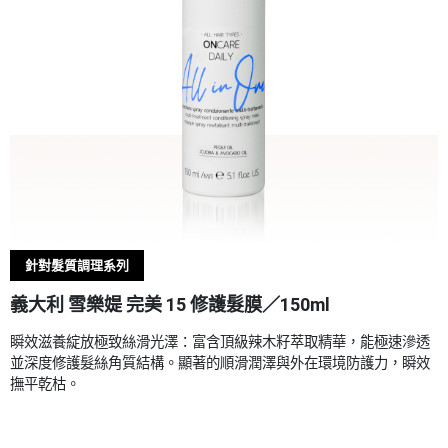
針對髮質調理系列
義大利 雪樂媞 完美 15 修護髮膜／150ml
瞬效滋養綻放極致絲滑光澤：富含頂級辣木籽萃取精華，能極速滲透
並深度修護髮絲角質結構。顯著的順滑潤澤與外在環境防護力，瞬效
撫平乾枯。