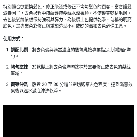
特別適合欲更換髮色、修正染淺或修正不均勻髮色的顧客。富含護髮
滋養因子，去色過程中持續維持髮絲水潤柔順，不使髮質乾枯毛躁。
去色後髮絲依然保持強韌與彈力，為後續上色提供乾淨、勻稱的明亮
底色，是專業色彩修正與重塑造型不可或缺的溫和去色必備工具。
使用方式
：
調配比例
：將去色膏與適當濃度的雙氧乳按專業指定比例調配均
勻。
均勻塗抹
：於乾髮上將去色膏均勻塗抹於需要修正或去色的髮絲
區域。
觀察沖洗
：靜置 20 至 30 分鐘並密切觀察去色程度，達到滿意效
果後以溫水澈底沖洗乾淨。