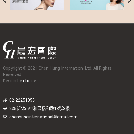
Copyright © 2021 Chen Hung Internation, Ltd. All Rights
Reserved.
Design by
choice
02-22251355
235新北市中和區橋和路13號3樓
chenhunginternational@gmail.com