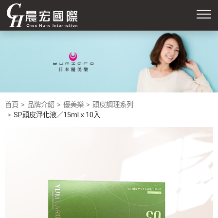
首頁
品牌介紹
優美樂
頭皮調理系列
SP頭皮淨化液／15mlｘ10入