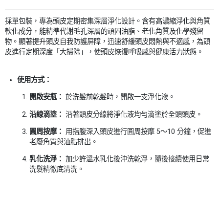
採單包裝，專為頭皮定期密集深層淨化設計。含有高濃縮淨化與角質
軟化成分，能精準代謝毛孔深層的頑固油脂、老化角質及化學殘留
物。顯著提升頭皮自我防護屏障，迅速舒緩頭皮悶熱與不適感，為頭
皮進行定期深度「大掃除」，使頭皮恢復呼吸感與健康活力狀態。
使用方式：
開啟安瓶：
於洗髮前乾髮時，開啟一支淨化液。
沿線滴塗：
沿著頭皮分線將淨化液均勻滴塗於全頭頭皮。
圓周按摩：
用指腹深入頭皮進行圓周按摩 5～10 分鐘，促進
老廢角質與油脂排出。
乳化洗淨：
加少許溫水乳化後沖洗乾淨，隨後接續使用日常
洗髮精徹底清洗。