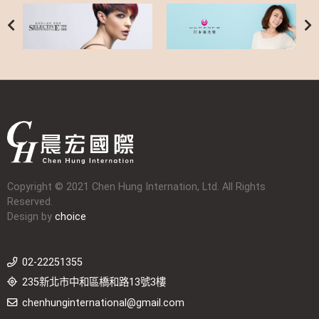
Copyright © 2021 Chen Hung Internation, Ltd. All Rights
Reserved.
Design by
choice
02-22251355
235新北市中和區橋和路13號3樓
chenhunginternational@gmail.com