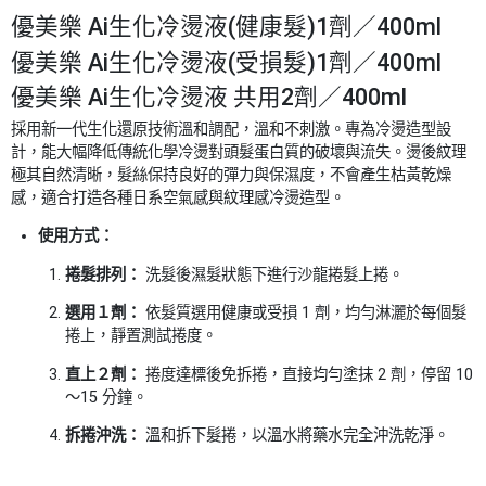
優美樂 Ai生化冷燙液(健康髮)1劑／400ml
優美樂 Ai生化冷燙液(受損髮)1劑／400ml
優美樂 Ai生化冷燙液 共用2劑／400ml
採用新一代生化還原技術溫和調配，溫和不刺激。專為冷燙造型設
計，能大幅降低傳統化學冷燙對頭髮蛋白質的破壞與流失。燙後紋理
極其自然清晰，髮絲保持良好的彈力與保濕度，不會產生枯黃乾燥
感，適合打造各種日系空氣感與紋理感冷燙造型。
使用方式：
捲髮排列：
洗髮後濕髮狀態下進行沙龍捲髮上捲。
選用１劑：
依髮質選用健康或受損 1 劑，均勻淋灑於每個髮
捲上，靜置測試捲度。
直上２劑：
捲度達標後免拆捲，直接均勻塗抹 2 劑，停留 10
～15 分鐘。
拆捲沖洗：
溫和拆下髮捲，以溫水將藥水完全沖洗乾淨。