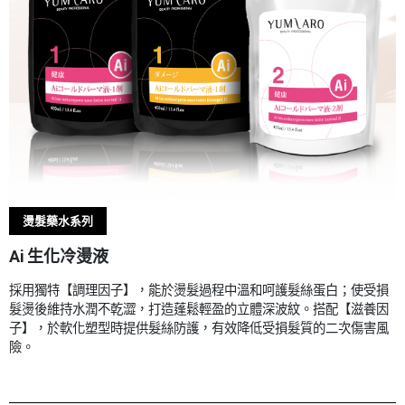
燙髮藥水系列
Ai 生化冷燙液
採用獨特【調理因子】，能於燙髮過程中溫和呵護髮絲蛋白；使受損
髮燙後維持水潤不乾澀，打造蓬鬆輕盈的立體深波紋。搭配【滋養因
子】，於軟化塑型時提供髮絲防護，有效降低受損髮質的二次傷害風
險。