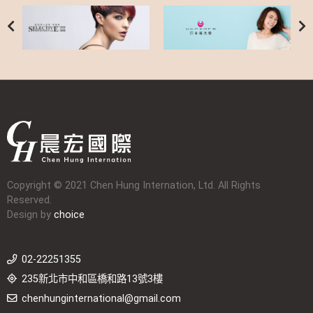
Copyright © 2021 Chen Hung Internation, Ltd. All Rights
Reserved.
Design by
choice
02-22251355
235新北市中和區橋和路13號3樓
chenhunginternational@gmail.com