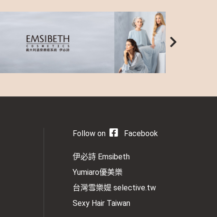
Follow on
Facebook
伊必詩 Emsibeth
Yumiaro優美樂
台灣雪樂媞 selective.tw
Sexy Hair Taiwan