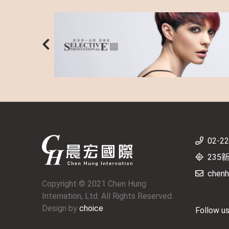
02-2
235
chenh
Copyright © 2021 Chen Hung
Internation, Ltd. All Rights Reserved.
Design by
choice
Follow u