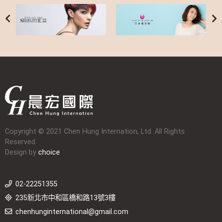
Copyright © 2021 Chen Hung Internation, Ltd. All Rights
Reserved.
Design by
choice
02-22251355
235新北市中和區橋和路13號3樓
chenhunginternational@gmail.com