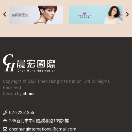
Copyright © 2021 Chen Hung Internation, Ltd. All Rights
Reserved.
Design by
choice
02-22251355
235新北市中和區橋和路13號3樓
chenhunginternational@gmail.com