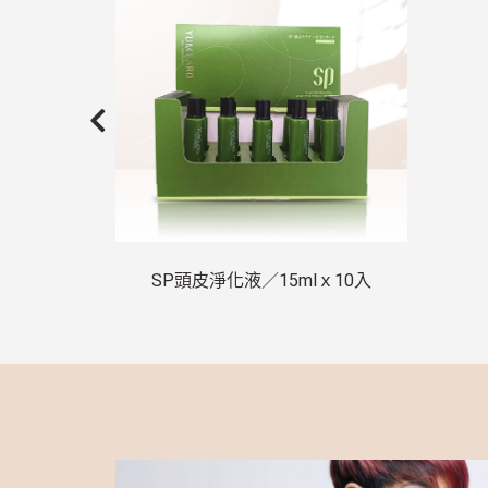
SP頭皮淨化液／15mlｘ10入