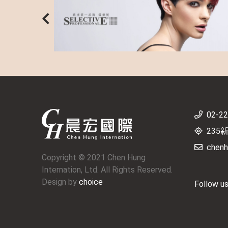
02-2
235
chenh
Copyright © 2021 Chen Hung
Internation, Ltd. All Rights Reserved.
Design by
choice
Follow u