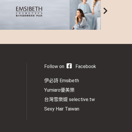
Follow on
Facebook
伊必詩 Emsibeth
Yumiaro優美樂
台灣雪樂媞 selective.tw
Sexy Hair Taiwan