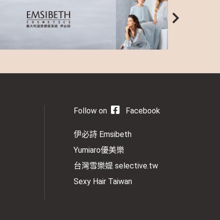
Follow on
Facebook
伊必詩 Emsibeth
Yumiaro優美樂
台灣雪樂媞 selective.tw
Sexy Hair Taiwan