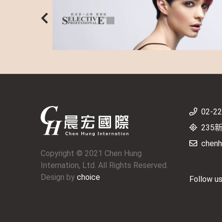
02-2
235
chenh
Copyright © 2021 Chen Hung
Internation, Ltd. All Rights Reserved.
Design by
choice
Follow u