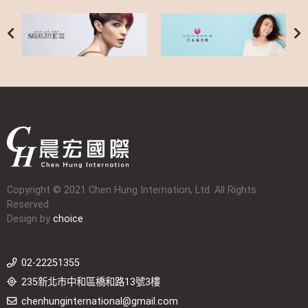
Copyright © 2021 Chen Hung Internation, Ltd. All Rights
Reserved.
Design by
choice
02-22251355
235新北市中和區橋和路13號3樓
chenhunginternational@gmail.com