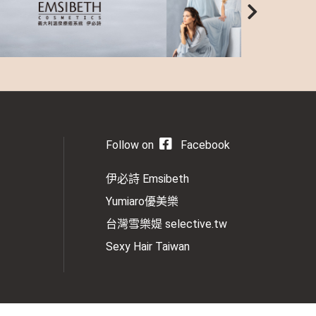
Follow on
Facebook
伊必詩 Emsibeth
Yumiaro優美樂
台灣雪樂媞 selective.tw
Sexy Hair Taiwan