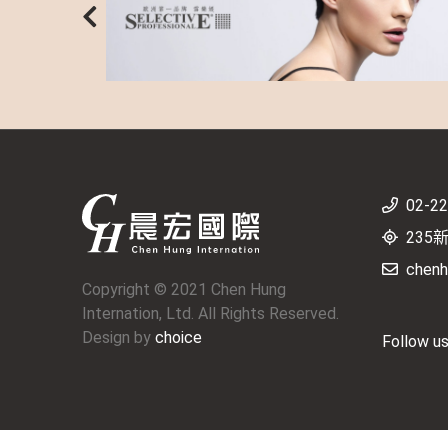
02-2
235
chenh
Copyright © 2021 Chen Hung
Internation, Ltd. All Rights Reserved.
Design by
choice
Follow u